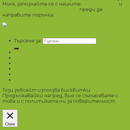
Моля, запознайте се с нашите
общи условия
и
политика на поверителност
преди да
направите поръчка.
Търсене за:
Чанти
Несесери
Аксесоари
Портмонета
Промоции
Блог
Този уебсайт използва бисквитки.
Продължавайки напред, Вие се съгласявате с
това и с политиката ни за поверителност.
Политика за поверителост
Продължавам
Close