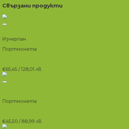
Свързани продукти
+
Бърз преглед
Изчерпан
Портмонета
Портмоне в корков и червен цвят
€
65,45
/ 128,01 лв.
+
Бърз преглед
Портмонета
Портмоне в тъмнокафяв цвят
€
45,50
/ 88,99 лв.