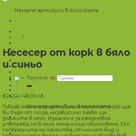
Нямате артикули в количката.
0988822175
Чанти
Начало
/
Несесери
Несесери
Аксесоари
Портмонета
Несесер от корк в бяло
Промоции
Блог
и синьо
Търсене за:
€
0,00
/ 0,00 лв.
€
24,54
/ 48,00 лв.
Нямате артикули в количката.
Гъвкав, мек и издържлив несесерът от корк ще
ви бъде от полза, независимо какво ще
държите в него. Идеален е за ежедневна
употреба, но в него няма нищо обикновено. Еко
съобразните му качества, стилният вид и
практичната форма ще внесат удобство във