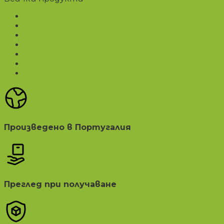
Аксесоари
Лятна колекция
Несесери
Портмонета
Промоции
Специални предложения
Чанти
Произведено в Португалия
Преглед при получаване