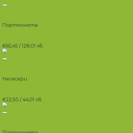
+
Бърз преглед
Портмонета
Портмоне в корков и син цвят
€
65,45
/ 128,01 лв.
+
Бърз преглед
Несесери
Детски несесер – мишка
€
22,50
/ 44,01 лв.
+
Бърз преглед
Портмонета