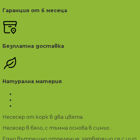
Гаранция от 6 месеца
Безплатна доставка
Натурална материя
Описание
Допълнителна информация
Отзиви (0)
Несесер от корк в два цвята.
Несесер в бяло, с тъмна основа в синьо .
Едно вътрешно отделение ,затварящо се с цип.