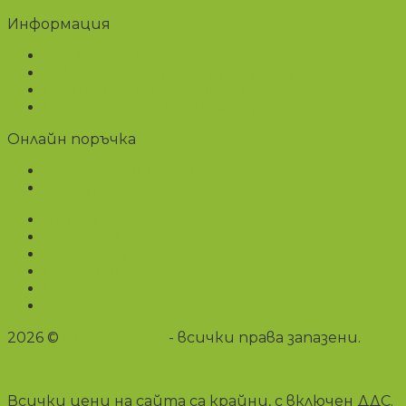
Информация
Условия за поръчка
Декларация за поверителност
Политика на поверителност
Политика за бисквитките
Онлайн поръчка
Електронен магазин
Моят профил
Чанти
Несесери
Аксесоари
Портмонета
Промоции
Блог
2026 ©
Dudesku.com
- всички права запазени.
Всички цени на сайта са крайни, с включен ДДС.