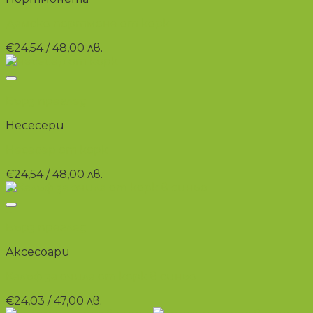
Дамско портмоне от корк
€
24,54
/ 48,00 лв.
+
Бърз преглед
Несесери
Несесер от корк
€
24,54
/ 48,00 лв.
+
Бърз преглед
Аксесоари
Калъф за очила от корк в синьо
€
24,03
/ 47,00 лв.