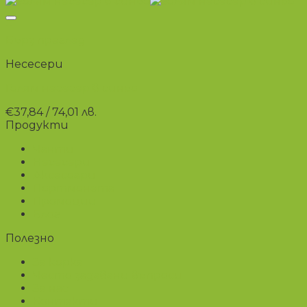
+
Бърз преглед
Несесери
Голям несесер в синьо
€
37,84
/ 74,01 лв.
Продукти
Чанти
Несесери
Аксесоари
Портмонета
Промоции
Блог
Полезно
За корка
Често задавани въпроси
За нас
Контакти