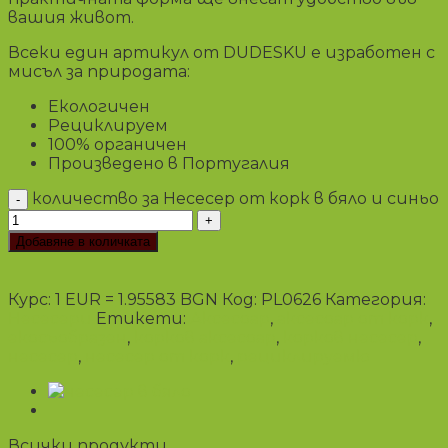
вашия живот.
Всеки един артикул от DUDESKU е изработен с
мисъл за природата:
Екологичен
Рециклируем
100% органичен
Произведено в Португалия
количество за Несесер от корк в бяло и синьо
Добавяне в количката
Курс: 1 EUR = 1.95583 BGN
Код:
PL0626
Категория:
Несесери
Етикети:
Аксесоар
,
аксесоар от корк
,
екосъобразен
,
корков аксесоар
,
корков несесер
,
несесер
,
несесер от корк
,
рециклируемю
Всички продукти