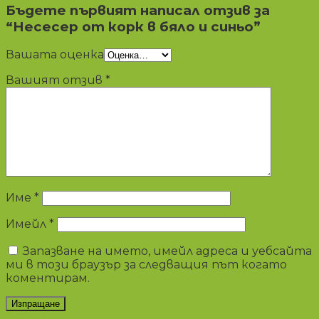
Бъдете първият написал отзив за
“Несесер от корк в бяло и синьо”
Вашата оценка
Вашият отзив
*
Име
*
Имейл
*
Запазване на името, имейл адреса и уебсайта
ми в този браузър за следващия път когато
коментирам.