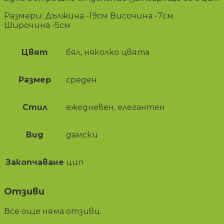
Размери: Дължина -19см Височина -7см
Широчина -5см
Цвят
бял, няколко цвята
Размер
среден
Стил
ежедневен, елегантен
Вид
дамски
Закопчаване
цип
Отзиви
Все още няма отзиви.