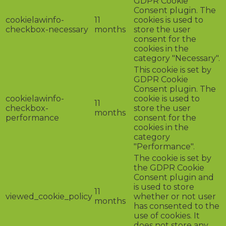
GDPR Cookie
Consent plugin. The
cookielawinfo-
11
cookies is used to
checkbox-necessary
months
store the user
consent for the
cookies in the
category "Necessary".
This cookie is set by
GDPR Cookie
Consent plugin. The
cookielawinfo-
cookie is used to
11
checkbox-
store the user
months
performance
consent for the
cookies in the
category
"Performance".
The cookie is set by
the GDPR Cookie
Consent plugin and
is used to store
11
viewed_cookie_policy
whether or not user
months
has consented to the
use of cookies. It
does not store any