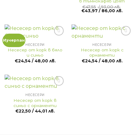
в тъмнокафяв цвят
€
47,55
/ 93,00 лв.
Original
Текущ
€
43,97
/ 86,00 лв.
price
цена
was:
е:
€47,55
€43,97
/
/
93,00 лв..
86,00 л
Изчерпан
НЕСЕСЕРИ
НЕСЕСЕРИ
Несесер от корк в бяло
Несесер от корк с
и синьо
орнаменти
€
24,54
/ 48,00 лв.
€
24,54
/ 48,00 лв.
НЕСЕСЕРИ
Несесер от корк в
синьо с орнаменти
€
22,50
/ 44,01 лв.