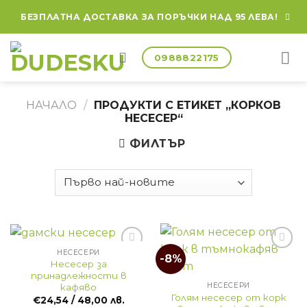
Skip
БЕЗПЛАТНА ДОСТАВКА ЗА ПОРЪЧКИ НАД 95 ЛЕВА!
to
content
0988822175
НАЧАЛО
/
ПРОДУКТИ С ЕТИКЕТ „КОРКОВ
НЕСЕСЕР“
ФИЛТЪР
НЕСЕСЕРИ
-8%
Несесер за
принадлежности в
НЕСЕСЕРИ
кафяво
Голям несесер от корк
€
24,54
/ 48,00 лв.