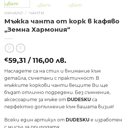
НАЧАЛО
/
ЧАНТИ
Мъжка чанта от корк в кафяво
„Земна Хармония“
59,31
/ 116,00 лв.
€
Насладете са на стил и внимание към
детайла, съчетани с практичност. В
мъжките коркови чанти вещите Ви ще
бъдат отлично подредени. Без съмнение,
аксесоарите за мъже от
DUDESKU
са
перфектно допълнение към вашата визия!
Всеки един артикул от
DUDESKU
е изработен
с мисъл за природата: