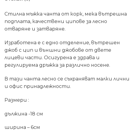
Стилна мъжка чанта от корк, мека вътрешна
подплата, качествени ципове за лесно
отваряне и затваряне.
Изработена е с едно отделение, вътрешен
джоб с цип и външни джобове от двете
лицеви части. Осигурена е здрава и
регулируема дръжка за различно носене.
В тази чанта лесно се съхраняват малки лични
и офис принадлежности.
Размери :
дължина -18 см
ширина – 6см