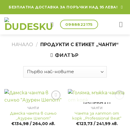
Skip
БЕЗПЛАТНА ДОСТАВКА ЗА ПОРЪЧКИ НАД 95 ЛЕВА!
to
content
0988822175
НАЧАЛО
/
ПРОДУКТИ С ЕТИКЕТ „ЧАНТИ“
ФИЛТЪР
ИЗЧЕРПАН
ЧАНТИ
ЧАНТИ
Дамска чанта в синьо
Чанта за лаптоп от
„Азурен Шепот“
корк „Professional Beat“
€
134,98
/ 264,00 лв.
€
123,73
/ 241,99 лв.