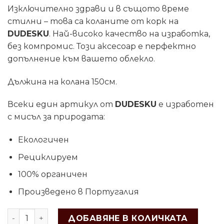
Изключително здрави и в същото време
стилни – това са коланите от корк на
DUDESKU
. Най-високо качество на изработка,
без компромис. Този аксесоар е перфектно
допълнение към вашето облекло.
Дължина на колана 150см.
Всеки един артикул от
DUDESKU
е изработен
с мисъл за природата:
Екологичен
Рециклируем
100% органичен
Произведено в Португалия
ДОБАВЯНЕ В КОЛИЧКАТА