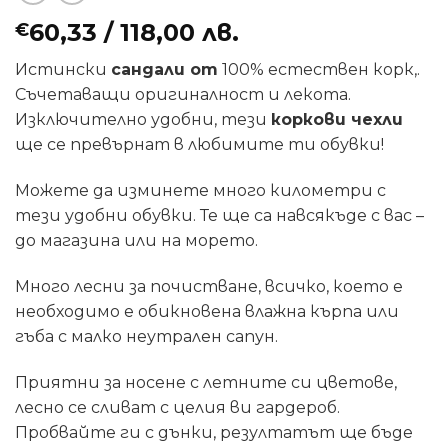
60,33
/ 118,00 лв.
€
Истински
сандали от
100% естествен корк,.
Съчетаващи оригиналност и лекота.
Изключително удобни, тези
коркови чехли
ще се превърнат в любимите ти обувки!
Можете да изминете много километри с
тези удобни обувки. Те ще са навсякъде с вас –
до магазина или на морето.
Много лесни за почистване, всичко, което е
необходимо е обикновена влажна кърпа или
гъба с малко неутрален сапун.
Приятни за носене с летните си цветове,
лесно се сливат с целия ви гардероб.
Пробвайте ги с дънки, резултатът ще бъде