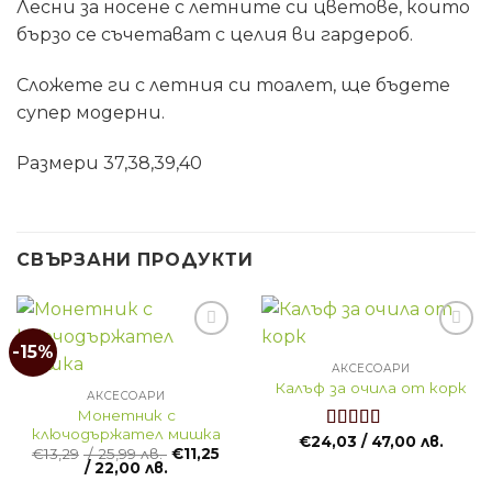
Лесни за носене с летните си цветове, които
бързо се съчетават с целия ви гардероб.
Сложете ги с летния си тоалет, ще бъдете
супер модерни.
Размери 37,38,39,40
СВЪРЗАНИ ПРОДУКТИ
-15%
АКСЕСОАРИ
Калъф за очила от корк
АКСЕСОАРИ
Монетник с
ключодържател мишка
€
24,03
/ 47,00 лв.
Оценено
€
13,29
/ 25,99 лв.
€
11,25
на
5.00
от 5
/ 22,00 лв.