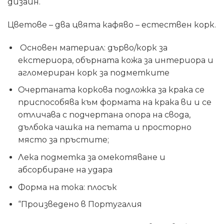
дизайн.
Цветове – два цвята кафяво – естествен корк.
Основен материал: дърво/корк за
екстериора, обърната кожа за интериора и
агломериран корк за подметките
Очертаната коркова подложка за крака се
приспособява към формата на крака ви и се
отличава с подчертана опора на свода,
дълбока чашка на петата и просторно
място за пръстите;
Лека подметка за омекотяване и
абсорбиране на удара
Форма на тока: плосък
“Произведено в Португалия