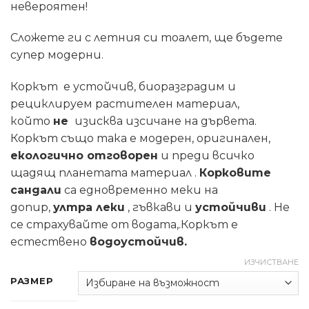
невероятен!
Сложете ги с летния си тоалет, ще бъдете
супер модерни.
Коркът е устойчив, биоразградим и
рециклируем растителен материал,
който
не
изисква изсичане на дървета.
Коркът също така е модерен, оригинален,
екологично отговорен
и преди всичко
щадящ планетата материал .
Корковите
сандали
са едновременно меки на
допир,
ултра леки
, гъвкави и
устойчиви
. Не
се страхувайте от водата,.Коркът е
естествено
водоустойчив.
ИЗЧИСТВАНЕ
РАЗМЕР