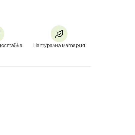
доставка
Натурална материя