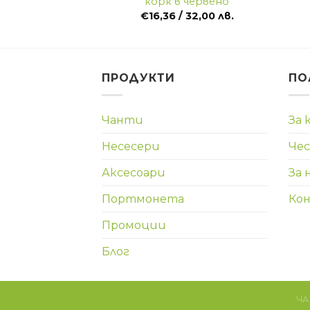
корк в червено
€
16,36
/ 32,00 лв.
ПРОДУКТИ
ПО
Чанти
За 
Несесери
Чес
Аксесоари
За 
Портмонета
Ко
Промоции
Блог
ЧА