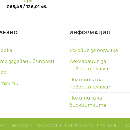
корк
€
65,45
/ 128,01 лв.
ЛЕЗНО
ИНФОРМАЦИЯ
корка
Условия за поръчка
то задавани въпроси
Декларация за
поверителност
нас
Политика на
нтакти
поверителност
Политика за
бисквитките
НТИ
НЕСЕСЕРИ
АКСЕСОАРИ
ПОРТМОНЕТА
ПРОМОЦИИ
Б