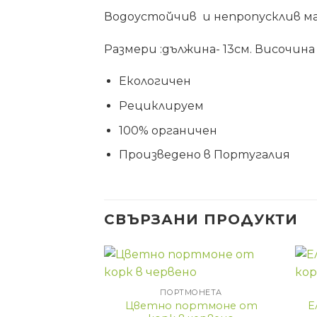
Водоустойчив и непропусклив ма
Размери :дължина- 13см. Височина 
Екологичен
Рециклируем
100% органичен
Произведено в Португалия
СВЪРЗАНИ ПРОДУКТИ
+
+
ПОРТМОНЕТА
Цветно портмоне от
Е