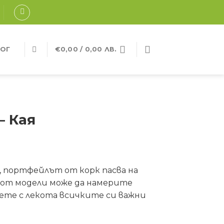
ОГ
€
0,00
/ 0,00 ЛВ.
– Кая
 портфейлът от корк пасва на
р от модели може да намерите
сете с лекота всичките си важни