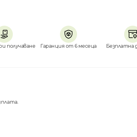
ри получаване
Гаранция от 6 месеца
Безплатна 
дплата.