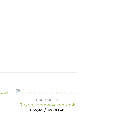
+
+
ИЗЧЕРПАН
ПОРТМОНЕТА
ПОРТ
Портмоне в 
Голямо портмоне от корк
орн
€
65,45
/ 128,01 лв.
€
45,50
/