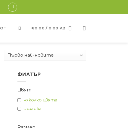
ОГ
€
0,00
/ 0,00 ЛВ.
ФИЛТЪР
Цвят
няколко цвята
с шарка
Размер