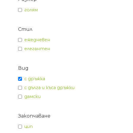
голям
Стил
ежедневен
елегантен
Вид
с дръжка
с дълга и къса дръжки
дамски
Закопчаване
цип