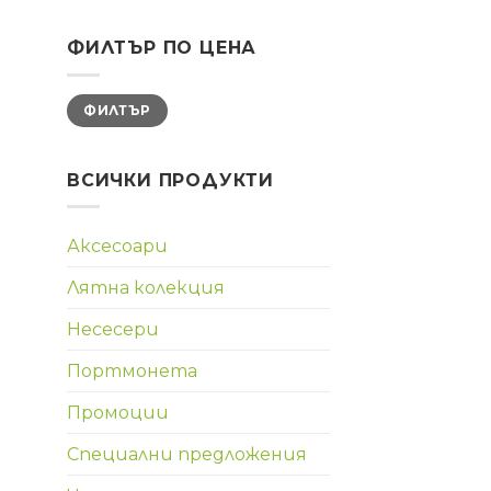
ФИЛТЪР ПО ЦЕНА
Минимална
Максимална
ФИЛТЪР
цена
цена
ВСИЧКИ ПРОДУКТИ
Аксесоари
Лятна колекция
Несесери
Портмонета
Промоции
Специални предложения