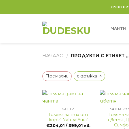
Skip
0988 82
to
content
ЧАНТИ
НАЧАЛО
/
ПРОДУКТИ С ЕТИКЕТ 
×
Премахни
с дръжка
+
+
ЧАНТИ
ЛЯТНА КО
Голяма чанта от
Голяма ч
корк“ NaturalAura“
цветя „
Симфо
€
204,01
/ 399,01 лв.