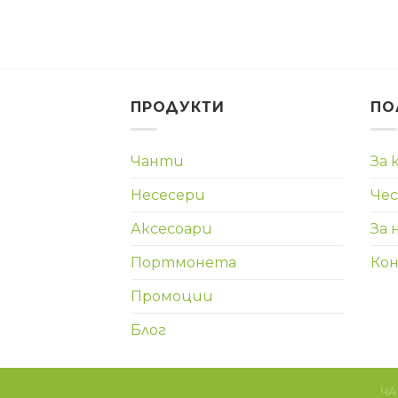
ПРОДУКТИ
ПО
Чанти
За 
Несесери
Чес
Аксесоари
За 
Портмонета
Ко
Промоции
Блог
ЧА