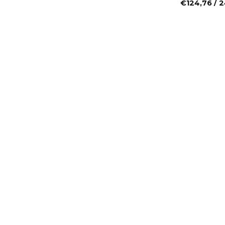
€
124,76
/ 2