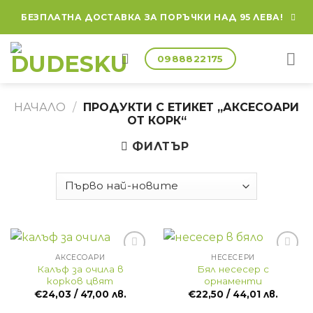
Skip
БЕЗПЛАТНА ДОСТАВКА ЗА ПОРЪЧКИ НАД 95 ЛЕВА!
to
content
0988822175
НАЧАЛО
/
ПРОДУКТИ С ЕТИКЕТ „АКСЕСОАРИ
ОТ КОРК“
ФИЛТЪР
АКСЕСОАРИ
НЕСЕСЕРИ
Калъф за очила в
Бял несесер с
корков цвят
орнаменти
€
24,03
/ 47,00 лв.
€
22,50
/ 44,01 лв.