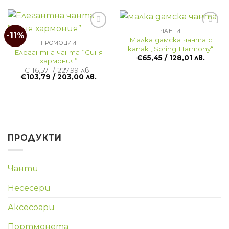
ЧАНТИ
-11%
Малка дамска чанта с
ПРОМОЦИИ
капак „Spring Harmony“
Елегантна чанта ”Синя
€
65,45
/ 128,01 лв.
хармония”
€
116,57
/ 227,99 лв.
Original
Текущата
€
103,79
/ 203,00 лв.
price
цена
was:
е:
€116,57
€103,79
/
/
227,99 лв..
203,00 лв..
ПРОДУКТИ
Чанти
Несесери
Аксесоари
Портмонета