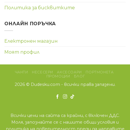
Политика за бисквитките
ОНЛАЙН ПОРЪЧКА
Електронен магазин
Моят профил
ЧАНТИ
НЕСЕСЕРИ
АКСЕСОАРИ
ПОРТМОНЕТА
ПРОМОЦИИ
БЛОГ
2026 ©
Dudesku.com
- всички права запазени.
Всички цени на сайта са крайни, с включен ДДС.
Моля, запознайте се с нашите
общи условия
и
политика на поверителност
преди да направите