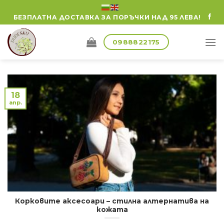
Skip
БЕЗПЛАТНА ДОСТАВКА ЗА ПОРЪЧКИ НАД 95 ЛЕВА!
to
content
0988822175
18
апр.
Корковите аксесоари – стилна алтернатива на
кожата