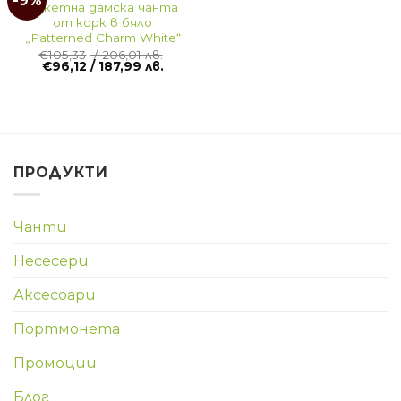
-9%
Кокетна дамска чанта
от корк в бяло
„Patterned Charm White“
€
105,33
/ 206,01 лв.
€
96,12
/ 187,99 лв.
ПРОДУКТИ
Чанти
Несесери
Аксесоари
Портмонета
Промоции
Блог