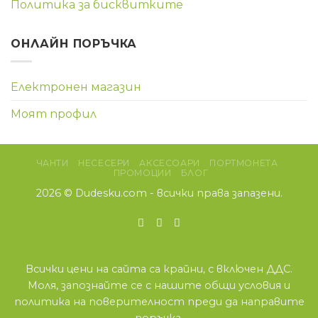
Политика за бисквитките
ОНЛАЙН ПОРЪЧКА
Електронен магазин
Моят профил
ЧАНТИ
НЕСЕСЕРИ
АКСЕСОАРИ
ПОРТМОНЕТА
ПРОМОЦИИ
БЛОГ
2026 ©
Dudesku.com
- всички права запазени.
Всички цени на сайта са крайни, с включен ДДС.
Моля, запознайте се с нашите
общи условия
и
политика на поверителност
преди да направите
поръчка.