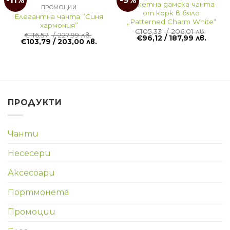
-11%
-9%
Кокетна дамска чанта
ПРОМОЦИИ
от корк в бяло
Елегантна чанта ”Синя
„Patterned Charm White“
хармония”
€
105,33
/ 206,01 лв.
€
116,57
/ 227,99 лв.
€
96,12
/ 187,99 лв.
€
103,79
/ 203,00 лв.
ПРОДУКТИ
Чанти
Несесери
Аксесоари
Портмонета
Промоции