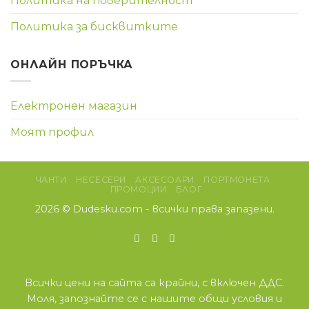
Политика на поверителност
Политика за бисквитките
ОНЛАЙН ПОРЪЧКА
Електронен магазин
Моят профил
ЧАНТИ
НЕСЕСЕРИ
АКСЕСОАРИ
ПОРТМОНЕТА
ПРОМОЦИИ
БЛОГ
2026 ©
Dudesku.com
- всички права запазени.
Всички цени на сайта са крайни, с включен ДДС.
Моля, запознайте се с нашите
общи условия
и