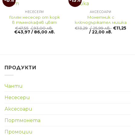
-8%
-15%
НЕСЕСЕРИ
АКСЕСОАРИ
Голям несесер от корк
Монетник с
в тъмнокафяв цвят
ключодържател мишка
€
47,55
/ 93,00 лв.
€
13,29
/ 25,99 лв.
€
11,25
€
43,97
/ 86,00 лв.
/ 22,00 лв.
ПРОДУКТИ
Чанти
Несесери
Аксесоари
Портмонета
Промоции