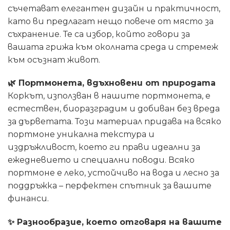
съчетават елегантен дизайн и практичност,
като ви предлагат нещо повече от място за
съхранение. Те са избор, който говори за
вашата грижа към околната среда и стремеж
към осъзнат живот.
🌿
Портмонета, вдъхновени от природата
Коркът, използван в нашите портмонета, е
естествен, биоразградим и добиван без вреда
за дърветата. Този материал придава на всяко
портмоне уникална текстура и
издръжливост, което ги прави идеални за
ежедневието и специални поводи. Всяко
портмоне е леко, устойчиво на вода и лесно за
поддръжка – перфектен спътник за вашите
финанси.
✨
Разнообразие, което отговаря на вашите