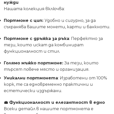
нужди
Нашата колекция включва:
Портмоне с цип:
Удобно и сигурно, за да
съхранява вашите монети, карти и банкноти.
Портмоне с дръжка за ръка
: Перфектно за
тези, които искат да комбинират
функционалност и стил.
Голямо мъжко портмоне:
За тези, които
търсят повече място и организация.
Уникални портмонета
: Изработени от 100%
корк, те са едновременно практични и
естетически издържани.
💼
Функционалност и елегантност в едно
Всеки детайл в нашите портмонета е