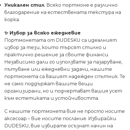
Уникален стил
: Всяко портмоне е различно
благодарение на естествената текстура на
корка.
✨
Избор за всяко ежедневие
Портмонетата от DUDESKU са идеалният
избор за тези, които търсят стилно и
практично решение за своите финанси.
Независимо дали го използвате за пазаруване,
пътуване или ежедневни задачи, нашите
портмонета са вашият надежден спътник. Те
не само поддържат вашите вещи
организирани, но и подчертават вашия усет
към естетиката и устойчивостта.
С нашите портмонета вие не просто носите
аксесоар – вие носите послание. Избирайки
DUDESKU, вие избирате осъзнат начин на