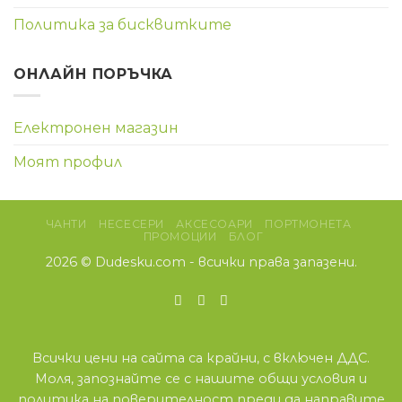
Политика за бисквитките
ОНЛАЙН ПОРЪЧКА
Електронен магазин
Моят профил
ЧАНТИ
НЕСЕСЕРИ
АКСЕСОАРИ
ПОРТМОНЕТА
ПРОМОЦИИ
БЛОГ
2026 ©
Dudesku.com
- всички права запазени.
Всички цени на сайта са крайни, с включен ДДС.
Моля, запознайте се с нашите
общи условия
и
политика на поверителност
преди да направите