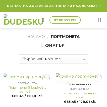
Skip
БЕЗПЛАТНА ДОСТАВКА ЗА ПОРЪЧКИ НАД 95 ЛЕВА!
to
content
0988822175
НАЧАЛО
/
ПОРТМОНЕТА
ФИЛТЪР
ПОРТМОНЕТА
ИЗЧЕРПАН
Портмоне в корков и
ПОРТМОНЕТА
син цвят
Голямо портмоне от
€
65,45
/ 128,01 лв.
корк
€
65,45
/ 128,01 лв.