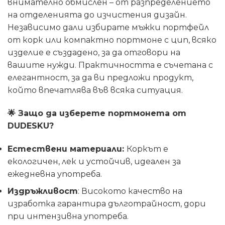
внимателно обмислен – от разпределението
на отделенията до изчистения дизайн.
Независимо дали избирате мъжки портфейл
от корк или компактно портмоне с цип, всяко
изделие е създадено, за да отговори на
вашите нужди. Практичността е съчетана с
елегантност, за да ви предложи продукт,
който впечатлява във всяка ситуация.
🌟
Защо да изберете портмонета от
DUDESKU?
Естествени материали:
Коркът е
екологичен, лек и устойчив, идеален за
ежедневна употреба.
Издръжливост
: Високото качество на
изработка гарантира дълготрайност, дори
при интензивна употреба.