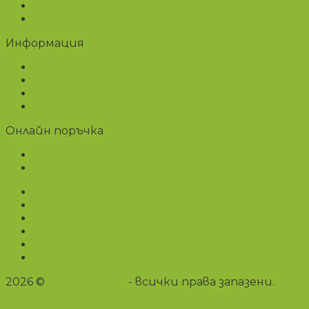
За нас
Контакти
Информация
Условия за поръчка
Декларация за поверителност
Политика на поверителност
Политика за бисквитките
Онлайн поръчка
Електронен магазин
Моят профил
Чанти
Несесери
Аксесоари
Портмонета
Промоции
Блог
2026 ©
Dudesku.com
- всички права запазени.