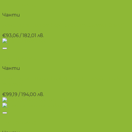
Бърз преглед
Чанти
Дамска раница от корк с принт „Златен Залез“
€
93,06
/ 182,01 лв.
+
Бърз преглед
Чанти
Дамска раница от корк в тъмно кафяво „Cork
Warmth“
€
99,19
/ 194,00 лв.
+
Бърз преглед