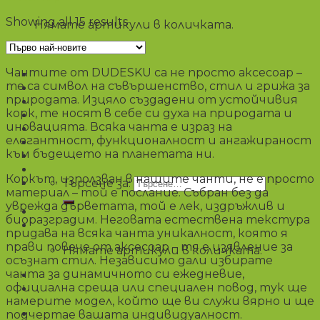
Showing all 15 results
Нямате артикули в количката.
0988822175
Чантите от DUDESKU са не просто аксесоар –
Чанти
те са символ на съвършенство, стил и грижа за
Несесери
природата. Изцяло създадени от устойчивия
Аксесоари
корк, те носят в себе си духа на природата и
Портмонета
иновацията. Всяка чанта е израз на
Промоции
елегантност, функционалност и ангажираност
Блог
към бъдещето на планетата ни.
Коркът, използван в нашите чанти, не е просто
Търсене за:
материал – той е послание. Събран без да
уврежда дърветата, той е лек, издръжлив и
биоразградим. Неговата естествена текстура
€
0,00
/ 0,00 лв.
придава на всяка чанта уникалност, която я
прави повече от аксесоар – тя е изявление за
Нямате артикули в количката.
осъзнат стил. Независимо дали избирате
чанта за динамичното си ежедневие,
официална среща или специален повод, тук ще
намерите модел, който ще ви служи вярно и ще
подчертае вашата индивидуалност.