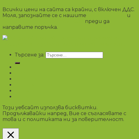
Всички цени на сайта са крайни, с включен ДДС.
Моля, запознайте се с нашите
общи условия
и
политика на поверителност
преди да
направите поръчка.
Търсене за:
Чанти
Несесери
Аксесоари
Портмонета
Промоции
Блог
Този уебсайт използва бисквитки.
Продължавайки напред, Вие се съгласявате с
това и с политиката ни за поверителност.
Политика за поверителост
Продължавам