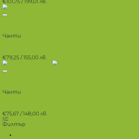
€
101,75
/ 199,01 лв.
+
Бърз преглед
Чанти
Чанта от корк в бяло „Radiance“
€
79,25
/ 155,00 лв.
+
Бърз преглед
Чанти
Дамска чанта в червено „Scarlet Cork Flames“
€
75,67
/ 148,00 лв.
Филтър
Премахни
×