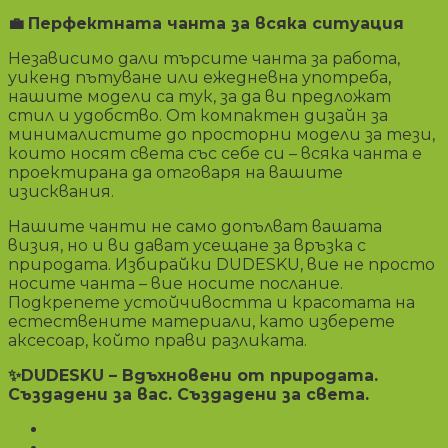
💼
Перфектната чанта за всяка ситуация
Независимо дали търсите чанта за работа,
уикенд пътуване или ежедневна употреба,
нашите модели са тук, за да ви предложат
стил и удобство. От компактен дизайн за
минималистите до просторни модели за тези,
които носят света със себе си – всяка чанта е
проектирана да отговаря на вашите
изисквания.
Нашите чанти не само допълват вашата
визия, но и ви дават усещане за връзка с
природата. Избирайки DUDESKU, вие не просто
носите чанта – вие носите послание.
Подкрепете устойчивостта и красотата на
естествените материали, като изберете
аксесоар, който прави разликата.
✨
DUDESKU – Вдъхновени от природата.
Създадени за вас. Създадени за света.
Премахни
×