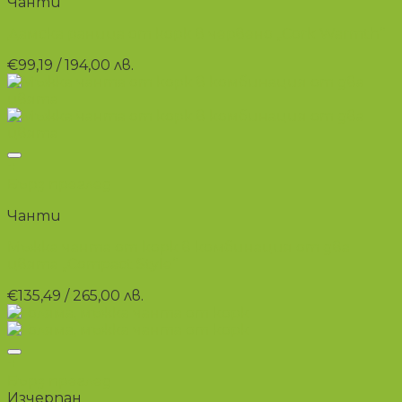
Чанти
Дамска раница от корк в червено „Cork Warmth“
€
99,19
/ 194,00 лв.
+
Бърз преглед
Чанти
Мъжка чанта от корк в комбинация от два
цвята „Compact Style“
€
135,49
/ 265,00 лв.
+
Бърз преглед
Изчерпан