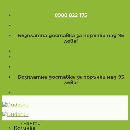
Skip to content
0988 822 175
Безплатна доставка за поръчки над 95
лева!
Безплатна доставка за поръчки над 95
лева!
Начало
/
Чанти
Количка
Филтър