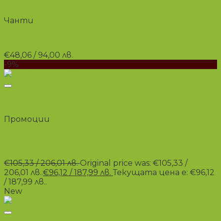
Бърз преглед
Чанти
Дамска чанта „Crossbold“
€
48,06
/ 94,00 лв.
-9%
+
Бърз преглед
Промоции
Кокетна дамска чанта от корк в бяло „Patterned
Charm White“
€
105,33
/ 206,01 лв.
Original price was: €105,33 /
206,01 лв..
€
96,12
/ 187,99 лв.
Текущата цена е: €96,12
/ 187,99 лв..
New
+