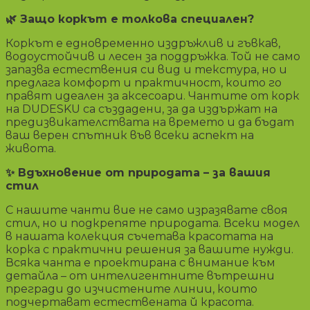
🌿
Защо коркът е толкова специален?
Коркът е едновременно издръжлив и гъвкав,
водоустойчив и лесен за поддръжка. Той не само
запазва естествения си вид и текстура, но и
предлага комфорт и практичност, които го
правят идеален за аксесоари. Чантите от корк
на DUDESKU са създадени, за да издържат на
предизвикателствата на времето и да бъдат
ваш верен спътник във всеки аспект на
живота.
✨
Вдъхновение от природата – за вашия
стил
С нашите чанти вие не само изразявате своя
стил, но и подкрепяте природата. Всеки модел
в нашата колекция съчетава красотата на
корка с практични решения за вашите нужди.
Всяка чанта е проектирана с внимание към
детайла – от интелигентните вътрешни
прегради до изчистените линии, които
подчертават естествената й красота.