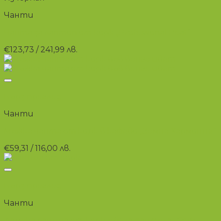
Чанти
Чанта за лаптоп от корк „Professional Beat“
€
123,73
/ 241,99 лв.
+
Бърз преглед
Чанти
Мъжка чанта от корк в кафяво „Земна Хармония“
€
59,31
/ 116,00 лв.
+
Бърз преглед
Чанти
Дамска раница от корк с бяла дантела „Cork