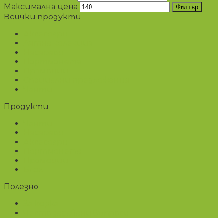
Максимална цена
Филтър
Всички продукти
Аксесоари
Лятна колекция
Несесери
Портмонета
Промоции
Специални предложения
Чанти
Продукти
Чанти
Несесери
Аксесоари
Портмонета
Промоции
Блог
Полезно
За корка
Често задавани въпроси