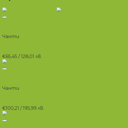
през рамо
×
+
Бърз преглед
Чанти
Малка дамска чанта с капак „Spring Harmony“
€
65,45
/ 128,01 лв.
+
Бърз преглед
Чанти
Дамска раничка на цветя „Morning Blossom“
€
100,21
/ 195,99 лв.
+