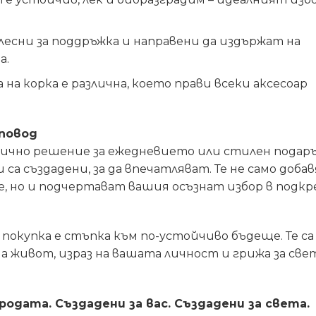
есни за поддръжка и направени да издържат на
а.
на корка е различна, което прави всеки аксесоар
 повод
ично решение за ежедневието или стилен подар
 са създадени, за да впечатляват. Те не само доба
 но и подчертават вашия осъзнат избор в подкр
покупка е стъпка към по-устойчиво бъдеще. Те са
на живот, израз на вашата личност и грижа за све
одата. Създадени за вас. Създадени за света.