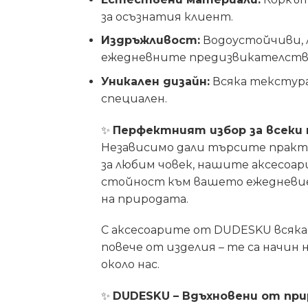
за осъзнатия клиент.
Издръжливост:
Водоустойчиви, л
ежедневните предизвикателств
Уникален дизайн:
Всяка текстура 
специален.
✨
Перфектният избор за всеки
Независимо дали търсите практ
за любим човек, нашите аксесоари
стойност към вашето ежедневие,
на природата.
С аксесоарите от DUDESKU всяка 
повече от изделия – те са начин 
около нас.
✨
DUDESKU – Вдъхновени от прир