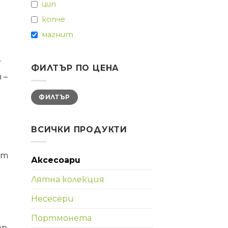
цип
копче
с
магнит
.
ФИЛТЪР ПО ЦЕНА
 –
Минимална
Максимална
ФИЛТЪР
цена
цена
ВСИЧКИ ПРОДУКТИ
От
Аксесоари
Лятна колекция
Несесери
Портмонета
ор