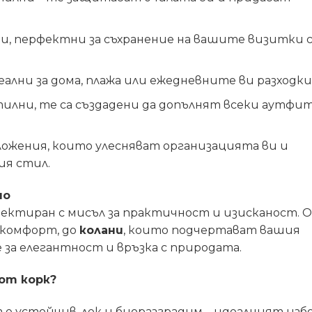
, перфектни за съхранение на вашите визитки 
еални за дома, плажа или ежедневните ви разходки
илни, те са създадени да допълнят всеки аутфит
ожения, които улесняват организацията ви и
ия стил.
но
оектиран с мисъл за практичност и изисканост. 
 комфорт, до
колани
, които подчертават вашия
 за елегантност и връзка с природата.
от корк?
е устойчив, лек и биоразградим – идеалният изб