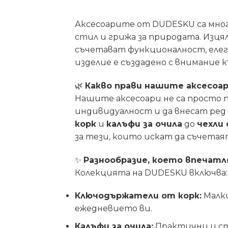
Аксесоарите от DUDESKU са мног
стил и грижа за природата. Изц
съчетават функционалност, елег
изделие е създадено с внимание
🌿
Какво прави нашите аксесоар
Нашите аксесоари не са просто 
индивидуалност и да внесат ред
корк
и
калъфи за очила
до
чехли 
за тези, които искат да съчета
✨
Разнообразие, което впечатл
Колекцията на DUDESKU включва:
Ключодържатели от корк:
Малки
ежедневието ви.
Калъфи за очила:
Практични и ст