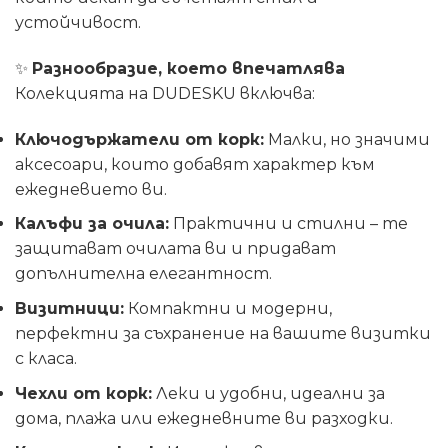
устойчивост.
✨
Разнообразие, което впечатлява
Колекцията на DUDESKU включва:
Ключодържатели от корк:
Малки, но значими
аксесоари, които добавят характер към
ежедневието ви.
Калъфи за очила:
Практични и стилни – те
защитават очилата ви и придават
допълнителна елегантност.
Визитници:
Компактни и модерни,
перфектни за съхранение на вашите визитки
с класа.
Чехли от корк:
Леки и удобни, идеални за
дома, плажа или ежедневните ви разходки.