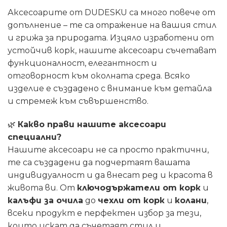
€43,97
€40,3
/
/
Аксесоарите от DUDESKU са много повече от
86,00 лв..
79,00 л
допълнение – те са отражение на вашия стил
и грижа за природата. Изцяло изработени от
устойчив корк, нашите аксесоари съчетават
функционалност, елегантност и
отговорност към околната среда. Всяко
изделие е създадено с внимание към детайла
и стремеж към съвършенство.
🌿
Какво прави нашите аксесоари
специални?
Нашите аксесоари не са просто практични,
те са създадени да подчертаят вашата
индивидуалност и да внесат ред и красота в
живота ви. От
ключодържатели от корк
и
калъфи за очила
до
чехли от корк
и
колани
,
всеки продукт е перфектен избор за тези,
които искат да съчетаят стил и