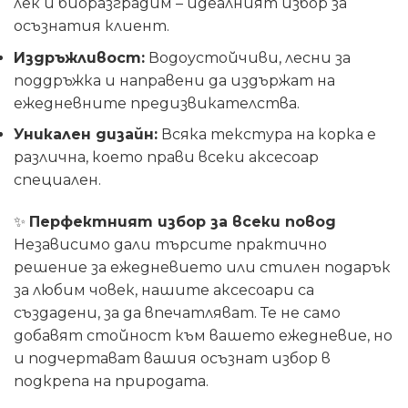
лек и биоразградим – идеалният избор за
осъзнатия клиент.
Издръжливост:
Водоустойчиви, лесни за
поддръжка и направени да издържат на
ежедневните предизвикателства.
Уникален дизайн:
Всяка текстура на корка е
различна, което прави всеки аксесоар
специален.
✨
Перфектният избор за всеки повод
Независимо дали търсите практично
решение за ежедневието или стилен подарък
за любим човек, нашите аксесоари са
създадени, за да впечатляват. Те не само
добавят стойност към вашето ежедневие, но
и подчертават вашия осъзнат избор в
подкрепа на природата.