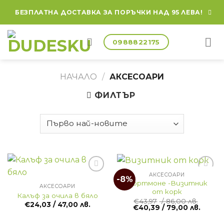
Skip
БЕЗПЛАТНА ДОСТАВКА ЗА ПОРЪЧКИ НАД 95 ЛЕВА!
to
content
0988822175
НАЧАЛО
/
АКСЕСОАРИ
ФИЛТЪР
АКСЕСОАРИ
-8%
Портмоне -Визитник
АКСЕСОАРИ
от корк
Калъф за очила в бяло
€
43,97
/ 86,00 лв.
€
24,03
/ 47,00 лв.
Original
Текущ
€
40,39
/ 79,00 лв.
price
цена
was:
е: