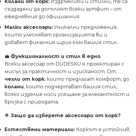
Колани от корк:
Издръжливи и стилни, те са
създадени да допълнят всеки аутфит – от
ежедневния до официалния.
Малки аксесоари:
Уникални предложения,
които улесняват организацията ви и
добавят финалния щрих към вашия стил.
💼
Функционалност и стил в едно
Всеки аксесоар от DUDESKU е проектиран с
мисъл за практичност и изисканост. От
чехли от корк
, които предлагат комфорт, до
колани
, които подчертават вашия стил,
всяко изделие носи усещане за елегантност и
връзка с природата.
🌟
Защо да изберете аксесоари от корк?
Естествени материали:
Коркът е устойчив,