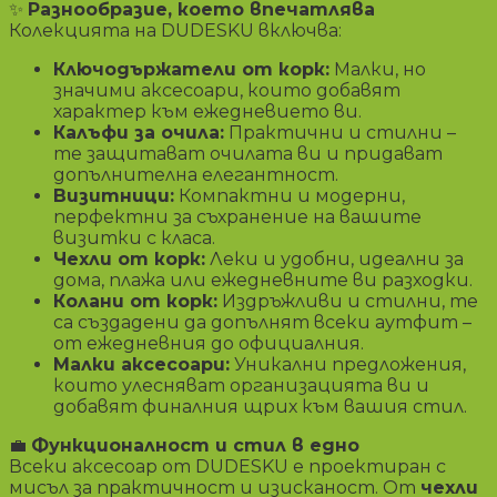
✨
Разнообразие, което впечатлява
Колекцията на DUDESKU включва:
Ключодържатели от корк:
Малки, но
значими аксесоари, които добавят
характер към ежедневието ви.
Калъфи за очила:
Практични и стилни –
те защитават очилата ви и придават
допълнителна елегантност.
Визитници:
Компактни и модерни,
перфектни за съхранение на вашите
визитки с класа.
Чехли от корк:
Леки и удобни, идеални за
дома, плажа или ежедневните ви разходки.
Колани от корк:
Издръжливи и стилни, те
са създадени да допълнят всеки аутфит –
от ежедневния до официалния.
Малки аксесоари:
Уникални предложения,
които улесняват организацията ви и
добавят финалния щрих към вашия стил.
💼
Функционалност и стил в едно
Всеки аксесоар от DUDESKU е проектиран с
мисъл за практичност и изисканост. От
чехли