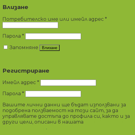
Влизане
Потребителско име или имейл адрес
*
Парола
*
Запомняне
Влизане
Изгубена парола?
Регистриране
Имейл адрес
*
Парола
*
Вашите лични данни ще бъдат използвани за
подобрена ползваемост на този сайт, за да
управлявате достъпа до профила си, както и за
други цели, описани в нашата
политиката на
поверителност
.