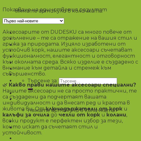
Показване на единствения резултат
Нямате артикули в количката.
0988822175
Аксесоарите от DUDESKU са много повече от
Чанти
допълнение – те са отражение на вашия стил и
Несесери
грижа за природата. Изцяло изработени от
Аксесоари
устойчив корк, нашите аксесоари съчетават
Портмонета
функционалност, елегантност и отговорност
Промоции
към околната среда. Всяко изделие е създадено с
Блог
внимание към детайла и стремеж към
съвършенство.
Търсене за:
🌿
Какво прави нашите аксесоари специални?
Нашите аксесоари не са просто практични, те
са създадени да подчертаят вашата
€
0,00
/ 0,00 лв.
индивидуалност и да внесат ред и красота в
живота ви. От
ключодържатели от корк
и
Нямате артикули в количката.
калъфи за очила
до
чехли от корк
и
колани
,
всеки продукт е перфектен избор за тези,
които искат да съчетаят стил и
устойчивост.