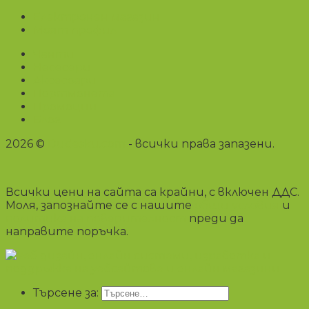
Електронен магазин
Моят профил
Чанти
Несесери
Аксесоари
Портмонета
Промоции
Блог
2026 ©
Dudesku.com
- всички права запазени.
Всички цени на сайта са крайни, с включен ДДС.
Моля, запознайте се с нашите
общи условия
и
политика на поверителност
преди да
направите поръчка.
Търсене за: