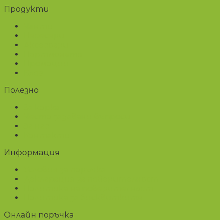
Продукти
Чанти
Несесери
Аксесоари
Портмонета
Промоции
Блог
Полезно
За корка
Често задавани въпроси
За нас
Контакти
Информация
Условия за поръчка
Декларация за поверителност
Политика на поверителност
Политика за бисквитките
Онлайн поръчка