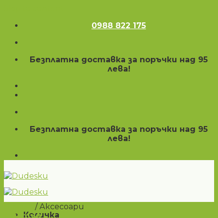
Skip to content
0988 822 175
Безплатна доставка за поръчки над 95
лева!
Безплатна доставка за поръчки над 95
лева!
Начало
/
Аксесоари
Количка
Филтър