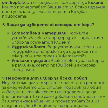
от корк
, които предлагат комфорт, до
колани
,
които подчертават вашия стил, всяко изделие
носи усещане за елегантност и връзка с
природата.
🌟
Защо да изберете аксесоари от корк?
Естествени материали:
Коркът е
устойчив, лек и биоразградим – идеалният
избор за осъзнатия клиент.
Издръжливост:
Водоустойчиви, лесни за
поддръжка и направени да издържат на
ежедневните предизвикателства.
Уникален дизайн:
Всяка текстура на корка
е различна, което прави всеки аксесоар
специален.
✨
Перфектният избор за всеки повод
Независимо дали търсите практично решение
за ежедневието или стилен подарък за любим
човек, нашите аксесоари са създадени, за да
впечатляват. Те не само добавят стойност към
вашето ежедневие, но и подчертават вашия
осъзнат избор в подкрепа на природата.