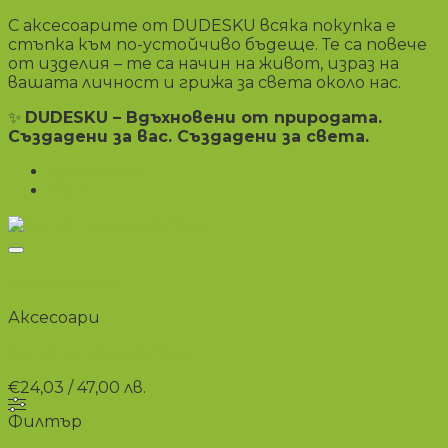
С аксесоарите от DUDESKU всяка покупка е
стъпка към по-устойчиво бъдеще. Те са повече
от изделия – те са начин на живот, израз на
вашата личност и грижа за света около нас.
✨
DUDESKU – Вдъхновени от природата.
Създадени за вас. Създадени за света.
Премахни
×
бял
×
+
Бърз преглед
Аксесоари
Калъф за очила в бяло
€
24,03
/ 47,00 лв.
Филтър