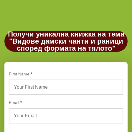
Получи уникална книжка на тема
"Видове дамски чанти и раници
според формата на тялото"
First Name
*
Email
*