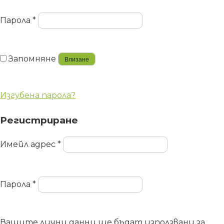
Парола
*
Запомняне
Влизане
Изгубена парола?
Регистриране
Имейл адрес
*
Парола
*
Вашите лични данни ще бъдат използвани за